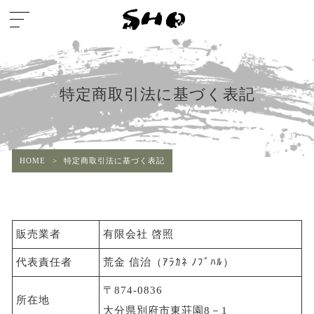
特定商取引法に基づく表記
HOME
>
特定商取引法に基づく表記
販売業者
有限会社 啓照
代表責任者
荒金 信治（ｱﾗｶﾈ ﾉﾌﾞﾊﾙ）
〒874-0836
所在地
大分県別府市東荘園8－1