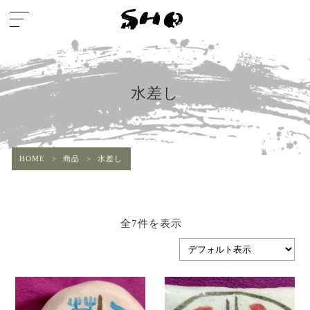
水差し
HOME
>
商品
>
水差し
全7件を表示