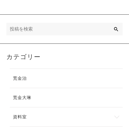
検
索
カテゴリー
荒金治
荒金大琳
資料室