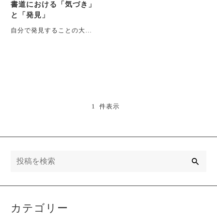
書道における「気づき」
と「発見」
自分で発見することの大切
さ 書道に限らず、教えても
らったことよりも、自分で
発見したことや気づ・・・
1 件表示
検
索
カテゴリー