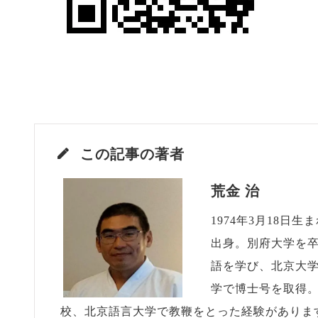
この記事の著者
荒金 治
1974年3月18
出身。別府大学を
語を学び、北京大
学で博士号を取得
校、北京語言大学で教鞭をとった経験がありま