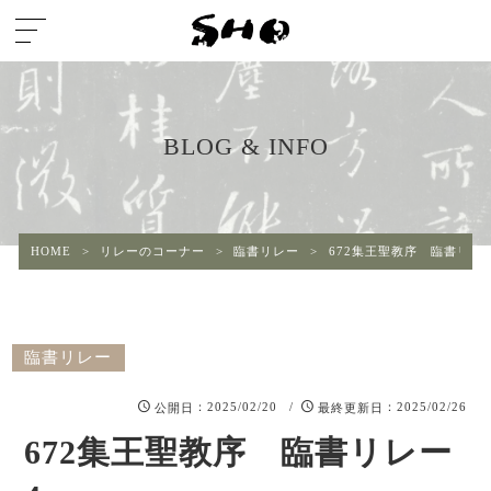
BLOG & INFO
HOME
>
リレーのコーナー
>
臨書リレー
>
672集王聖教序 臨書リレ
臨書リレー
：2025/02/20 /
：2025/02/26
公開日
最終更新日
672集王聖教序 臨書リレー