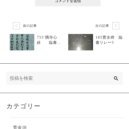
前の記事
次の記事
755⁻隅寺心
185曹全碑 臨
経 臨書リ
書リレー5
レー3
検
索
カテゴリー
荒金治