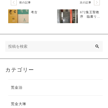
前の記事
次の記事
考古
672集王聖教
序 臨書リレ
ー4
検
索
カテゴリー
荒金治
荒金大琳