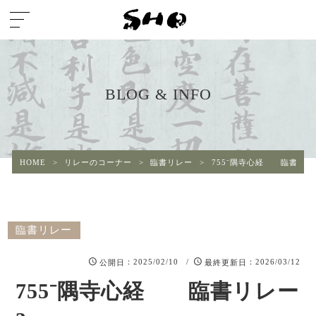
BLOG & INFO
HOME
>
リレーのコーナー
>
臨書リレー
>
755⁻隅寺心経 臨書リレ
臨書リレー
：2025/02/10 /
：2026/03/12
公開日
最終更新日
755⁻隅寺心経 臨書リレー